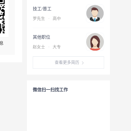
技工/普工
罗先生
·
高中
其他职位
息
赵女士
·
大专
查看更多简历
微信扫一扫找工作