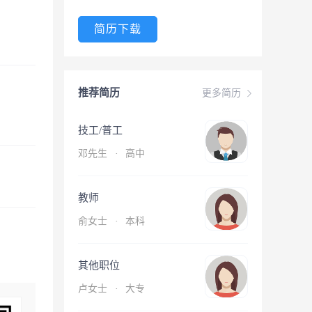
简历下载
推荐简历
更多简历
技工/普工
邓先生
·
高中
教师
俞女士
·
本科
其他职位
卢女士
·
大专